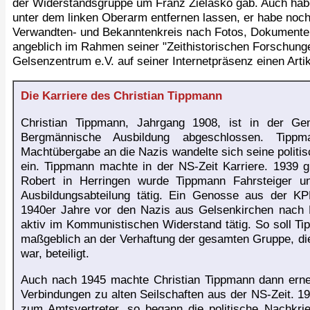
der Widerstandsgruppe um Franz Zielasko gab. Auch hab
unter dem linken Oberarm entfernen lassen, er habe noc
Verwandten- und Bekanntenkreis nach Fotos, Dokumenten
angeblich im Rahmen seiner "Zeithistorischen Forschungen
Gelsenzentrum e.V. auf seiner Internetpräsenz einen Artik
Die Karriere des Christian Tippmann
Christian Tippmann, Jahrgang 1908, ist in der G
Bergmännische Ausbildung abgeschlossen. Tip
Machtübergabe an die Nazis wandelte sich seine politi
ein. Tippmann machte in der NS-Zeit Karriere. 1939 g
Robert in Herringen wurde Tippmann Fahrsteiger un
Ausbildungsabteilung tätig. Ein Genosse aus der KP
1940er Jahre vor den Nazis aus Gelsenkirchen nach 
aktiv im Kommunistischen Widerstand tätig. So soll T
maßgeblich an der Verhaftung der gesamten Gruppe, die
war, beteiligt.
Auch nach 1945 machte Christian Tippmann dann erneut
Verbindungen zu alten Seilschaften aus der NS-Zeit. 19
zum Amtsvertreter, so begann die politische Nachkri