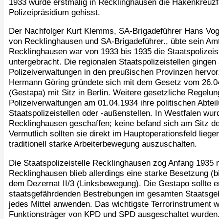
1933 wurde erstmalig in Recklinghausen die Hakenkreuz
Polizeipräsidium gehisst.
Der Nachfolger Kurt Klemms, SA-Brigadeführer Hans Voge
von Recklinghausen und SA-Brigadeführer., übte sein Amt
Recklinghausen war von 1933 bis 1935 die Staatspolizeis
untergebracht. Die regionalen Staatspolizeistellen gingen
Polizeiverwaltungen in den preußischen Provinzen hervor
Hermann Göring gründete sich mit dem Gesetz vom 26.0
(Gestapa) mit Sitz in Berlin. Weitere gesetzliche Regelun
Polizeiverwaltungen am 01.04.1934 ihre politischen Abte
Staatspolizeistellen oder -außenstellen. In Westfalen wur
Recklinghausen geschaffen; keine befand sich am Sitz d
Vermutlich sollten sie direkt im Hauptoperationsfeld lieg
traditionell starke Arbeiterbewegung auszuschalten.
Die Staatspolizeistelle Recklinghausen zog Anfang 1935 
Recklinghausen blieb allerdings eine starke Besetzung (b
dem Dezernat II/3 (Linksbewegung). Die Gestapo sollte e
staatsgefährdenden Bestrebungen im gesamten Staatsgeb
jedes Mittel anwenden. Das wichtigste Terrorinstrument w
Funktionsträger von KPD und SPD ausgeschaltet wurden