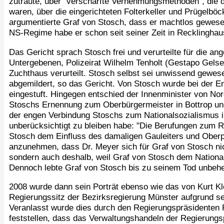
zutraute, über "verschärfte Vernehmungsmethoden", die d
waren, über die eingerichteten Folterkeller und Prügelbö
argumentierte Graf von Stosch, dass er machtlos gewese
NS-Regime habe er schon seit seiner Zeit in Recklinghau
Das Gericht sprach Stosch frei und verurteilte für die ang
Untergebenen, Polizeirat Wilhelm Tenholt (Gestapo Gelse
Zuchthaus verurteilt. Stosch selbst sei unwissend gewe
abgemildert, so das Gericht. Von Stosch wurde bei der Ent
eingestuft. Hingegen entschied der Innenminister von No
Stoschs Ernennung zum Oberbürgermeister in Bottrop u
der engen Verbindung Stoschs zum Nationalsozialismus 
unberücksichtigt zu bleiben habe: "Die Berufungen zum 
Stosch dem Einfluss des damaligen Gauleiters und Oberpr
anzunehmen, dass Dr. Meyer sich für Graf von Stosch nic
sondern auch deshalb, weil Graf von Stosch dem Nationa
Dennoch lebte Graf von Stosch bis zu seinem Tod unbehel
2008 wurde dann sein Porträt ebenso wie das von Kurt K
Regierungssitz der Bezirksregierung Münster aufgrund sei
Veranlasst wurde dies durch den Regierungspräsidenten P
feststellen, dass das Verwaltungshandeln der Regierungs