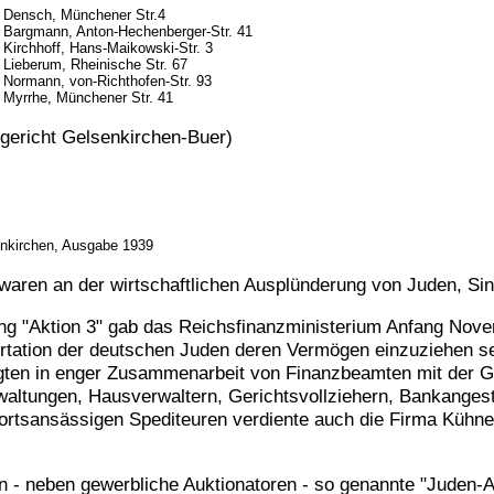
r Densch, Münchener Str.4
er Bargmann, Anton-Hechenberger-Str. 41
r Kirchhoff, Hans-Maikowski-Str. 3
r Lieberum, Rheinische Str. 67
r Normann, von-Richthofen-Str. 93
r Myrrhe, Münchener Str. 41
sgericht Gelsenkirchen-Buer)
enkirchen, Ausgabe 1939
waren an der wirtschaftlichen Ausplünderung von Juden, Sin
ng "Aktion 3" gab das Reichsfinanzministerium Anfang No
ortation der deutschen Juden deren Vermögen einzuziehen 
lgten in enger Zusammenarbeit von Finanzbeamten mit der G
altungen, Hausverwaltern, Gerichtsvollziehern, Bankangest
ortsansässigen Spediteuren verdiente auch die Firma Kühn
en - neben gewerbliche Auktionatoren - so genannte "Juden-A