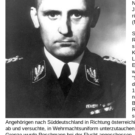
N
J
r
(
S
R
s
K
L
E
w
"
d
1
n
B
R
s
Angehörigen nach Süddeutschland in Richtung österreich
ab und versuchte, in Wehrmachtsuniform unterzutauchen. B
Grenze wurde Roschmann bei der Flucht angeschossen. Da