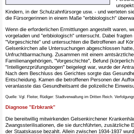
unspekt
Kindern, in der Schulzahnfürsorge usw. - und werteten si
die Fürsorgerinnen in einem Maße "erbbiologisch" überw
Wenn die erforderlichen Ermittlungen angestellt waren, 
vorgeladen und "erbbiologisch" untersucht. Dabei fragten
"Vorgeschichte" und untersuchten die Betroffenen auf 
Gelsenkirchen alle Untersuchungen abgeschlossen hatte, 
Unfruchtbarmachung. Zusammen mit einem amtsärztlchen
Familienangehörigen, "Vorgeschichte", Befund (körperlich
"Intelligenzprüfungsbogen" beigelegt war, wurde der Ant
Nach dem Beschluss des Gerichtes sorgte das Gesundhei
Entscheidung. Kamen die betroffenen Personen der Auffo
veranlasste das Gesundheitsamt die polizeiliche Einweis
Quelle: Vgl. Fleiter, Rüdiger: Stadtverwaltung im Dritten Reich. Verfolg
Diagnose "Erbkrank"
Die bereitwillig mitwirkenden Gelsenkirchener Krankenhäu
Zwangssterilisationen, die sie durchführten, zusätzliche 
der Staatskasse bezahlt. Allein zwischen 1934-1937 wur