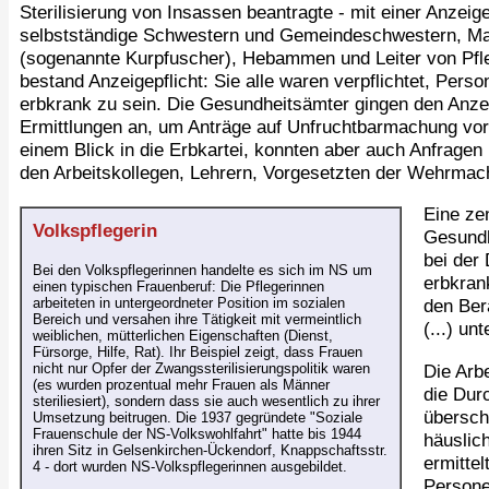
Sterilisierung von Insassen beantragte - mit einer Anzei
selbstständige Schwestern und Gemeindeschwestern, Mass
(sogenannte Kurpfuscher), Hebammen und Leiter von Pfle
bestand Anzeigepflicht: Sie alle waren verpflichtet, Pers
erbkrank zu sein. Die Gesundheitsämter gingen den Anzei
Ermittlungen an, um Anträge auf Unfruchtbarmachung vo
einem Blick in die Erbkartei, konnten aber auch Anfragen 
den Arbeitskollegen, Lehrern, Vorgesetzten der Wehrmacht
Eine zen
Volkspflegerin
Gesundh
bei der
Bei den Volkspflegerinnen handelte es sich im NS um
erbkran
einen typischen Frauenberuf: Die Pflegerinnen
arbeiteten in untergeordneter Position im sozialen
den Ber
Bereich und versahen ihre Tätigkeit mit vermeintlich
(...) un
weiblichen, mütterlichen Eigenschaften (Dienst,
Fürsorge, Hilfe, Rat). Ihr Beispiel zeigt, dass Frauen
Die Arbe
nicht nur Opfer der Zwangssterilisierungspolitik waren
(es wurden prozentual mehr Frauen als Männer
die Dur
steriliesiert), sondern dass sie auch wesentlich zu ihrer
übersch
Umsetzung beitrugen. Die 1937 gegründete "Soziale
Frauenschule der NS-Volkswohlfahrt" hatte bis 1944
häuslic
ihren Sitz in Gelsenkirchen-Ückendorf, Knappschaftsstr.
ermittel
4 - dort wurden NS-Volkspflegerinnen ausgebildet.
Persone