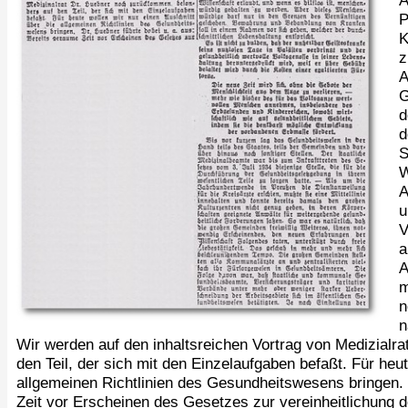
P
K
z
A
G
d
d
S
W
A
u
V
a
A
m
n
n
Wir werden auf den inhaltsreichen Vortrag von Medizial
den Teil, der sich mit den Einzelaufgaben befaßt. Für heut
allgemeinen Richtlinien des Gesundheitswesens bringen. 
Zeit vor Erscheinen des Gesetzes zur vereinheitlichung