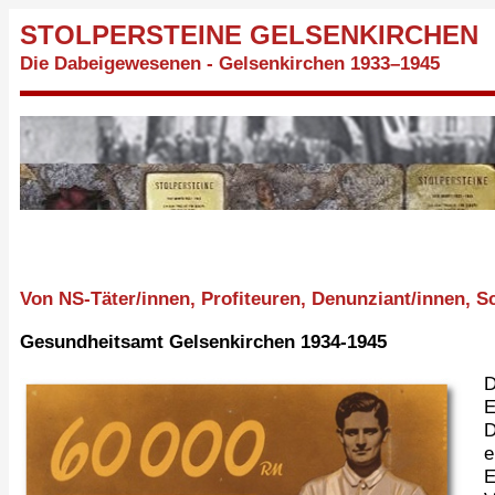
STOLPERSTEINE GELSENKIRCHEN
Die Dabeigewesenen - Gelsenkirchen 1933–1945
Von NS-Täter/innen, Profiteuren, Denunziant/innen,
Gesundheitsamt Gelsenkirchen 1934-1945
D
E
D
e
E