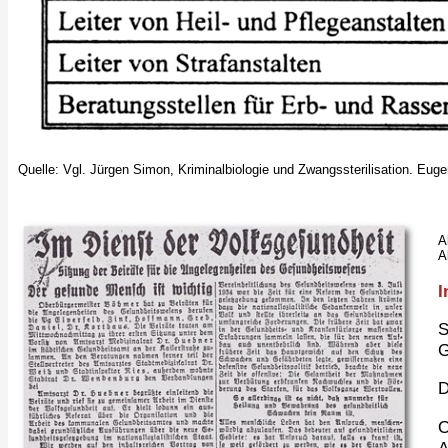
Quelle: Vgl. Jürgen Simon, Kriminalbiologie und Zwangssterilisation. Eu
A
A
I
S
G
D
O
A