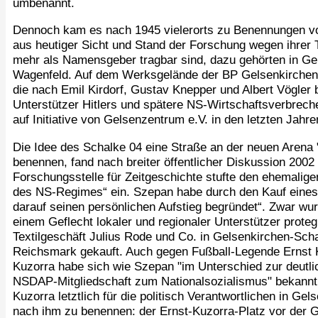
umbenannt.
Dennoch kam es nach 1945 vielerorts zu Benennungen vo
aus heutiger Sicht und Stand der Forschung wegen ihrer 
mehr als Namensgeber tragbar sind, dazu gehörten in Ge
Wagenfeld. Auf dem Werksgelände der BP Gelsenkirche
die nach Emil Kirdorf, Gustav Knepper und Albert Vögler 
Unterstützer Hitlers und spätere NS-Wirtschaftsverbrech
auf Initiative von Gelsenzentrum e.V. in den letzten Jahr
Die Idee des Schalke 04 eine Straße an der neuen Arena
benennen, fand nach breiter öffentlicher Diskussion 200
Forschungsstelle für Zeitgeschichte stufte den ehemaligen
des NS-Regimes“ ein. Szepan habe durch den Kauf eines j
darauf seinen persönlichen Aufstieg begründet“. Zwar wurd
einem Geflecht lokaler und regionaler Unterstützer proteg
Textilgeschäft Julius Rode und Co. in Gelsenkirchen-Sc
Reichsmark gekauft. Auch gegen Fußball-Legende Ernst K
Kuzorra habe sich wie Szepan "im Unterschied zur deutlic
NSDAP-Mitgliedschaft zum Nationalsozialismus" bekannt
Kuzorra letztlich für die politisch Verantwortlichen in Ge
nach ihm zu benennen: der Ernst-Kuzorra-Platz vor der 