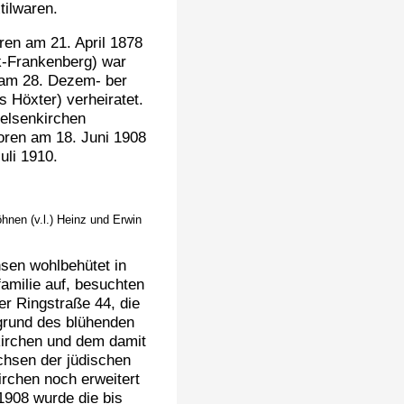
tilwaren.
en am 21. April 1878
k-Frankenberg) war
 am 28. Dezem- ber
s Höxter) verheiratet.
elsenkirchen
oren am 18. Juni 1908
uli 1910.
hnen (v.l.) Heinz und Erwin
sen wohlbehütet in
amilie auf, besuchten
er Ringstraße 44, die
grund des blühenden
kirchen und dem damit
hsen der jüdischen
rchen noch erweitert
1908 wurde die bis