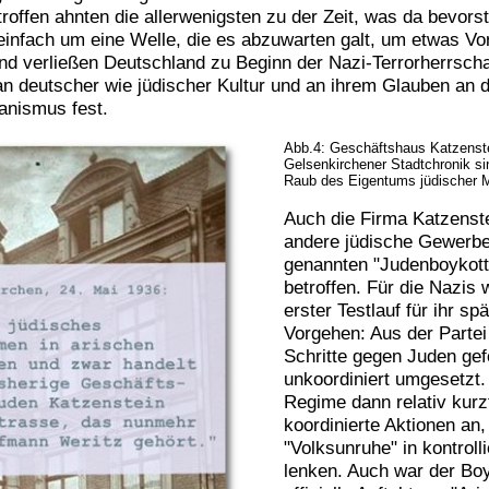
roffen ahnten die allerwenigsten zu der Zeit, was da bevors
 einfach um eine Welle, die es abzuwarten galt, um etwas V
d verließen Deutschland zu Beginn der Nazi-Terrorherrschaft
n deutscher wie jüdischer Kultur und an ihrem Glauben an 
anismus fest.
Abb.4: Geschäftshaus Katzenste
Gelsenkirchener Stadtchronik si
Raub des Eigentums jüdischer 
Auch die Firma Katzenste
andere jüdische Gewerbe
genannten "Judenboykott
betroffen. Für die Nazis 
erster Testlauf für ihr sp
Vorgehen: Aus der Partei
Schritte gegen Juden ge
unkoordiniert umgesetzt.
Regime dann relativ kurzf
koordinierte Aktionen an
"Volksunruhe" in kontroll
lenken. Auch war der Boy