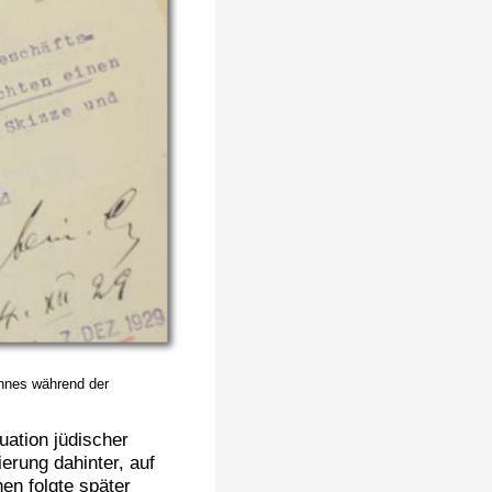
nnes während der
uation jüdischer
erung dahinter, auf
n folgte später