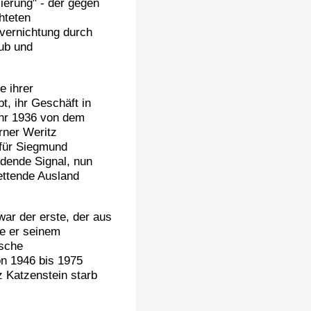
isierung" - der gegen
hteten
zvernichtung durch
aub und
e ihrer
t, ihr Geschäft in
hr 1936 von dem
rner Weritz
für Siegmund
idende Signal, nun
rettende Ausland
ar der erste, der aus
te er seinem
ische
on 1946 bis 1975
z Katzenstein starb