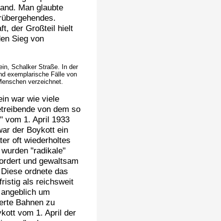
tand. Man glaubte
orübergehendes.
, der Großteil hielt
den Sieg von
in, Schalker Straße. In der
nd exemplarische Fälle von
Menschen verzeichnet.
in war wie viele
treibende von dem so
" vom 1. April 1933
war der Boykott ein
äter oft wiederholtes
 wurden "radikale"
fordert und gewaltsam
 Diese ordnete das
ristig als reichsweit
, angeblich um
ierte Bahnen zu
kott vom 1. April der