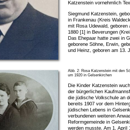
Katzenstein vornehmlich Tex
Siegmund Katzenstein, gebor
in Frankenau (Kreis Waldec
mit Rosa Udewald, geboren
1880 [1] in Beverungen (Krei
Das Ehepaar hatte zwei in G
geborene Söhne, Erwin, geb
und Heinz, geboren am 13. J
Abb. 2: Rosa Katzenstein mit den Sö
um 1920 in Gelsenkirchen
Die Kinder Katzenstein wuch
der bürgerlichen Kaufmannsf
die jüdische Volkschule an d
bereits 1907 vor dem Hinter
jüdischen Lebens in Gelsen
verbundenen weiteren Anwac
Reformgemeinde in Gelsenki
werden musste. Am 1. April 