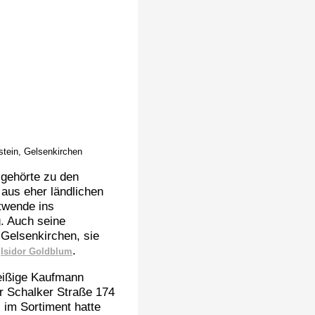
tein, Gelsenkirchen
gehörte zu den
 aus eher ländlichen
twende ins
. Auch seine
Gelsenkirchen, sie
n
.
Isidor Goldblum
leißige Kaufmann
r Schalker Straße 174
 im Sortiment hatte