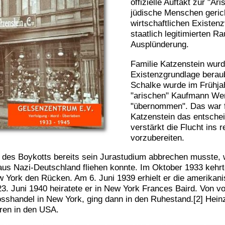
offizielle Auftakt zur "Ar
jüdische Menschen geric
wirtschaftlichen Existen
staatlich legitimierten R
Ausplünderung.
Familie Katzenstein wurd
Existenzgrundlage beraub
Schalke wurde im Frühja
"arischen" Kaufmann We
"übernommen". Das war 
Katzenstein das entsche
verstärkt die Flucht ins 
vorzubereiten.
 des Boykotts bereits sein Jurastudium abbrechen musste, w
 aus Nazi-Deutschland fliehen konnte. Im Oktober 1933 kehr
 York den Rücken. Am 6. Juni 1939 erhielt er die amerikan
3. Juni 1940 heiratete er in New York Frances Baird. Von v
osshandel in New York, ging dann in den Ruhestand.[2] Hein
hren in den USA.