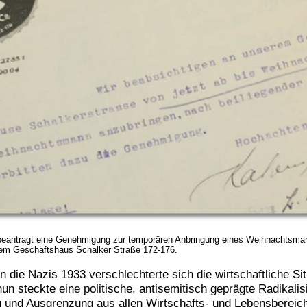
beantragt eine Genehmigung zur temporären Anbringung eines Weihnachtsma
nem Geschäftshaus Schalker Straße 172-176.
 die Nazis 1933 verschlechterte sich die wirtschaftliche Sit
n steckte eine politische, antisemitisch geprägte Radikalisi
nd Ausgrenzung aus allen Wirtschafts- und Lebensbereiche