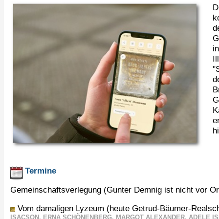
D
k
d
G
i
I
"
d
B
G
K
e
h
Termine
Gemeinschaftsverlegung (Gunter Demnig ist nicht vor O
Vom damaligen Lyzeum (heute Getrud-Bäumer-Realschul
ISACSON, ERNA SCHÖNENBERG, MARGOT ALEXANDER, ADELE I