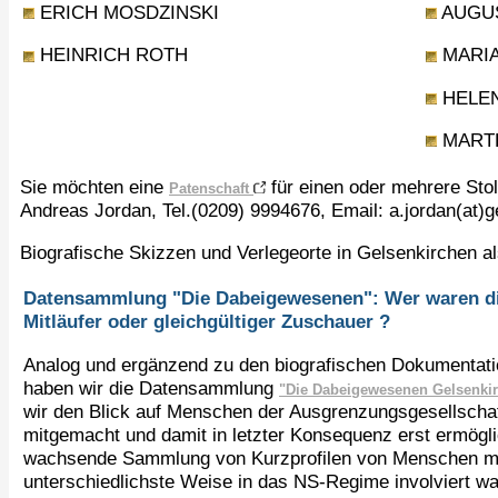
ERICH MOSDZINSKI
AUGUS
HEINRICH ROTH
MARIA
HELEN
MART
Sie möchten eine
für einen oder mehrere Sto
Patenschaft
Andreas Jordan, Tel.(0209) 9994676, Email: a.jordan(at)
Biografische Skizzen und Verlegeorte in Gelsenkirchen al
Datensammlung "Die Dabeigewesenen": Wer waren die 
Mitläufer oder gleichgültiger Zuschauer ?
Analog und ergänzend zu den biografischen Dokumentati
haben wir die Datensammlung
"Die Dabeigewesenen Gelsenki
wir den Blick auf Menschen der Ausgrenzungsgesellschaf
mitgemacht und damit in letzter Konsequenz erst ermöglic
wachsende Sammlung von Kurzprofilen von Menschen mit
unterschiedlichste Weise in das NS-Regime involviert ware